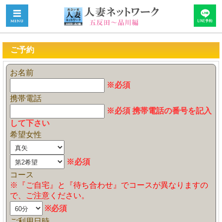
ご予約
お名前
※必須
携帯電話
※必須 携帯電話の番号を記入
して下さい
希望女性
※必須
コース
※『ご自宅』と『待ち合わせ』でコースが異なりますの
で、ご注意ください。
※必須
ご利用日時