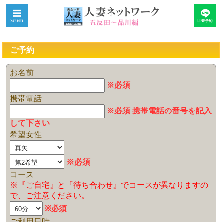
ご予約
お名前
※必須
携帯電話
※必須 携帯電話の番号を記入
して下さい
希望女性
※必須
コース
※『ご自宅』と『待ち合わせ』でコースが異なりますの
で、ご注意ください。
※必須
ご利用日時