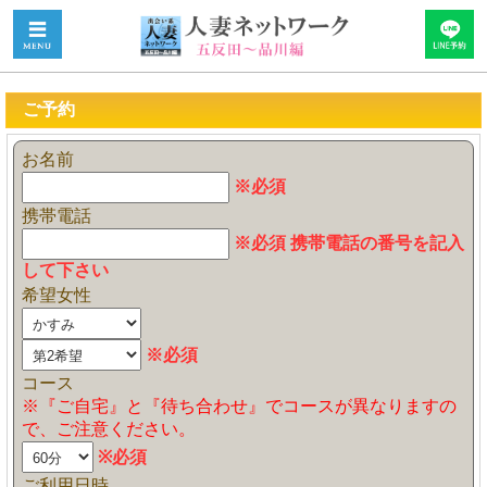
ご予約
お名前
※必須
携帯電話
※必須 携帯電話の番号を記入
して下さい
希望女性
※必須
コース
※『ご自宅』と『待ち合わせ』でコースが異なりますの
で、ご注意ください。
※必須
ご利用日時