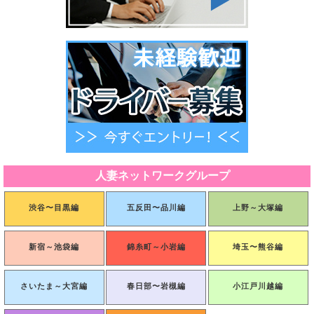
人妻ネットワークグループ
渋谷〜目黒編
五反田〜品川編
上野～大塚編
新宿～池袋編
錦糸町～小岩編
埼玉〜熊谷編
さいたま～大宮編
春日部〜岩槻編
小江戸川越編