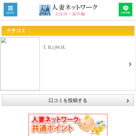
クチコミ
T. B.()W.H.
口コミを投稿する