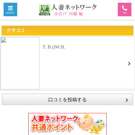
クチコミ
T. B.()W.H.
口コミを投稿する