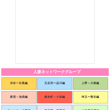
人妻ネットワークグループ
渋谷〜目黒編
五反田〜品川編
上野～大塚編
新宿～池袋編
錦糸町～小岩編
埼玉〜熊谷編