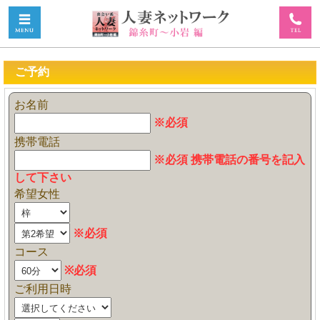
ご予約
お名前
※必須
携帯電話
※必須 携帯電話の番号を記入
して下さい
希望女性
※必須
コース
※必須
ご利用日時