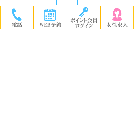
T. B.() W. H.
参加スケジュール