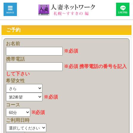
ご予約
お名前
※必須
携帯電話
※必須 携帯電話の番号を記入
して下さい
希望女性
※必須
コース
※必須
ご利用日時