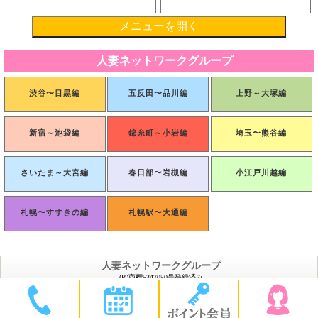
メニューを開く
人妻ネットワークグループ
渋谷〜目黒編
五反田〜品川編
上野～大塚編
新宿～池袋編
錦糸町～小岩編
埼玉〜熊谷編
さいたま～大宮編
春日部〜岩槻編
小江戸川越編
札幌〜すすきの編
札幌駅〜大通編
人妻ネットワークグループ
(R)商標5347050号登録済み