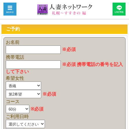
ご予約
お名前
※必須
携帯電話
※必須 携帯電話の番号を記入
して下さい
希望女性
※必須
コース
※必須
ご利用日時