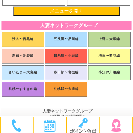
メニューを開く
人妻ネットワークグループ
渋谷〜目黒編
五反田〜品川編
上野～大塚編
新宿～池袋編
錦糸町～小岩編
埼玉〜熊谷編
さいたま～大宮編
春日部〜岩槻編
小江戸川越編
札幌〜すすきの編
札幌駅〜大通編
人妻ネットワークグループ
(R)商標5347050号登録済み