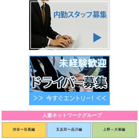
人妻ネットワークグループ
渋谷〜目黒編
五反田〜品川編
上野～大塚編