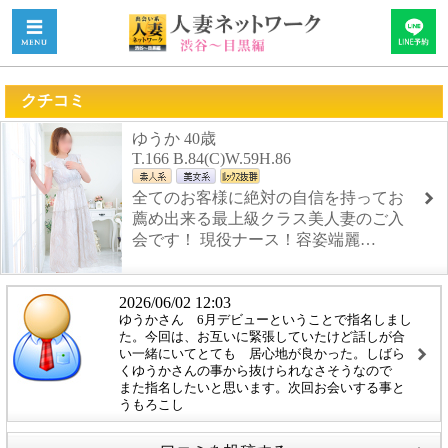
クチコミ
ゆうか 40歳
T.166 B.84(C)W.59H.86
全てのお客様に絶対の自信を持ってお
薦め出来る最上級クラス美人妻のご入
会です！ 現役ナース！容姿端麗…
2026/06/02 12:03
ゆうかさん 6月デビューということで指名しまし
た。今回は、お互いに緊張していたけど話しが合
い一緒にいてとても 居心地が良かった。しばら
くゆうかさんの事から抜けられなさそうなので
また指名したいと思います。次回お会いする事と
うもろこし