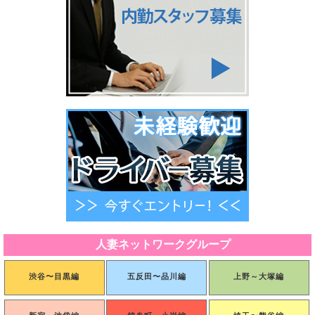
人妻ネットワークグループ
渋谷〜目黒編
五反田〜品川編
上野～大塚編