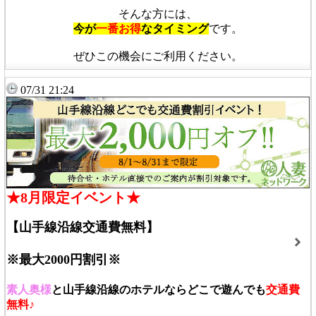
そんな方には、
今が
一番お得
なタイミング
です。
ぜひこの機会にご利用ください。
07/31 21:24
★8月限定イベント★
【山手線沿線交通費無料】
※最大2000円割引※
素人奥様
と山手線沿線のホテルならどこで遊んでも
交通費
無料♪