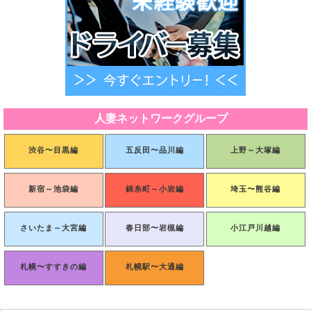
人妻ネットワークグループ
渋谷〜目黒編
五反田〜品川編
上野～大塚編
新宿～池袋編
錦糸町～小岩編
埼玉〜熊谷編
さいたま～大宮編
春日部〜岩槻編
小江戸川越編
札幌〜すすきの編
札幌駅〜大通編