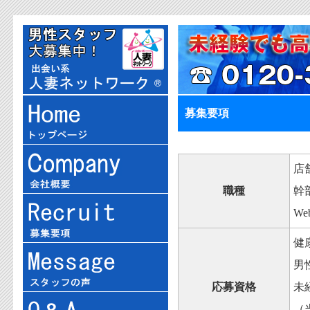
募集要項
店
職種
幹
W
健
男
応募資格
未
（