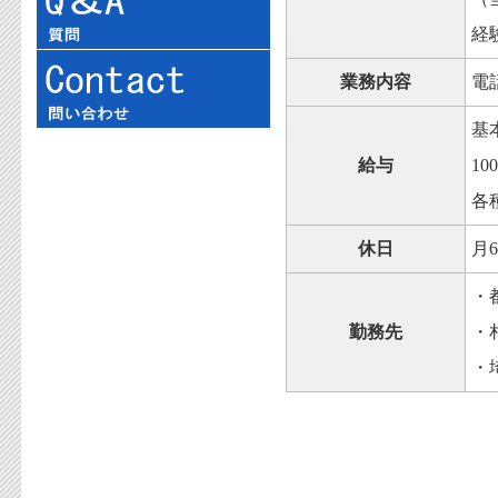
経
業務内容
電
基
給与
1
各
休日
月
・
勤務先
・
・