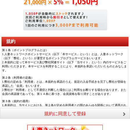
規約
第１条（ポイントプログラムとは）
1.人妻ネットワークポイントサービス（以下「本サービス」という）とは、人妻ネットワーク
（以下「弊社」という）が運営するポイントプログラムサービスをいいます。
2.本規約に従って本サービス及び弊社関連サイト（以下「当サイト」という）内のサービスをご
利用いただきます。本サービスを利用することにより、本規約を承諾いただいたものとみなしま
す。
第２条（利用者の定義）
1.弊社の定める「利用者」とは、本規約を承諾のうえ、規定の入会手続きを完了し弊社が登録を
承認した「会員」をいいます。
2.弊社が「利用者」として不適切と判断した場合にはご利用をお断りする場合があります。また
会員の承認後であっても、第１４条に基づき、会員資格を取り消すことがあります。
第３条（規約の適用）
1.本規約は、当サイトにおける、第２条が定める利用者との間のあらゆる関係において適用され
ます。
規約に同意して登録
2.弊社が当サイト上において随時告知する諸規定及びサービスごとに規定する各規約は、本規約
の一部を構成するものとします。
第４条（規約の変更）
弊社は、規約等（本規約および当サイトに関するルールの内容を事前予告無しに自由に変更でき