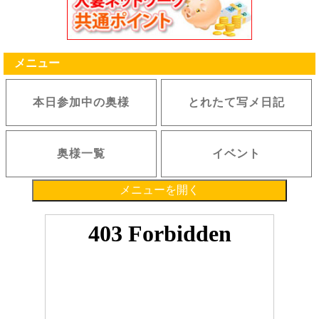
るものとします。
第５条（ポイントの付与、取消・消滅）
1.弊社は、当サイト内におけるサービスを利用した会員に、弊社が定める付与数または付与率に
従い付与いたします。
2.弊社は、ポイントの付与、付与数、付与率、付与のタイミング、ポイントの無効、無効のタイ
メニュー
ミング等、本サービスに関する条件すべてを決定する権利を保有します。また利用者は弊社の決
定に従うものとします。
3.ポイントを利用して弊社が提供する各種サービスを利用した際、残りの利用額相当のポイント
付与はありません。
本日参加中の奥様
とれたて写メ日記
4.弊社が次の各号のいずれかに該当すると判断した場合、弊社は会員に事前に通知することな
く、ポイントの付与を中止、付与ポイント数を変更、または会員が保有するポイントの一部もし
くは全部を取り消すことができます。
(1) 違法または不正行為があった場合
奥様一覧
イベント
(2) 本規約、その他弊社が定める規約・ルール等に違反があった場合
(3) 理由の如何によらず、注文がキャンセル・金額変更された場合
(4) その他弊社が会員に付与したポイントを取り消すことが適当と判断した場合
5.原則として最終のご利用日から１ヶ年を有効期限とし、それまでに利用が無い場合、自動的に
メニューを開く
消滅します。
6.弊社は、変更、取消または消滅したポイントについて何らの補償も行わず、一切の責任を負い
ません。
7.弊社の都合で利用者がサービスを利用できなかった場合でも、弊社はポイントを補償すること
はできません。
8.ポイントは、本サービス利用時の会員IDに付与するものとし、異なるID間でのポイントの移動
は行えません。ならびに複数IDの統合、保持ポイントの合算は如何なる理由があってもお受け致
しません。
9.弊社が必要であると判断した場合、弊社は利用者に事前に通知することなく、いつでもポイン
ト付与の停止もしくは中止、または付与条件の変更、付与済みのポイント数の変更、ポイントの
利用停止もしくは中止あるいは利用条件の変更を行うことができるものとします。本条項に基づ
いて弊社がポイントの付与または利用の停止等を行った場合でも、利用者に対して一切責任を負
わないものとします。