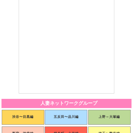
第６条（ポイントの利用）
1.会員は、弊社が定める方法により保有するポイントを1ポイントを1円相当分として、当サイト
の店舗に対する取引の代金決済の全部または一部に利用することができます。
2.第1項に定めるポイントの利用は、会員の申し込みに対して弊社が弊社の定める方法で承諾した
場合に効力を発するものとします。
3.１回の注文に利用できるポイントの下限は1,000ポイント、上限は3,000ポイントです。
4.弊社は、会員が一定期間に利用できるポイント数の下限、上限を設定する等、ポイント利用に
制限を設ける権利を有します。また、当該制限を設けた場合に、この内容を予告なく変更または
追加する場合がありますが、利用者はいずれの場合についても弊社の決定に従うものとします。
5.会員がポイントを利用し、その後対象取引が何らかの事情で取り消され、弊社が相当であると
判断した場合、原則として当該取引に利用されたポイントが合理的期間内に会員に返還され、現
金による返還は行われません。
6.会員はいかなる場合でも、ポイントを換金することはできません。
7.ポイントの利用は、会員本人が行うものとし、当該会員以外の第三者が行うことはできませ
ん。弊社は、ポイント利用時に入力されたIDおよびパスワードが登録されたものと一致すること
を弊社が所定の方法により確認した場合、会員による使用とみなします。それが第三者による不
正利用であった場合でも、弊社は利用されたポイントを返還せず、会員に生じた損害について一
切責任を負いません。
8.ポイントの取得、ポイントの利用にともない、税金等付帯費用が発生する場合、会員がこれら
を負担するものとします。
9.ポイントの第三者への譲渡等を禁止します。
第７条（ポイントの照会）
1.ポイントの利用または残高などの履歴は、当サイトのアカウント上のユーザーページで照会で
人妻ネットワークグループ
きます。
2.ユーザーページの情報の更新には多少時間がかかる場合があります。
3.ポイントの残高などに関して不明な点がある場合は、速やかに当サイト上に記載した店舗に問
い合わせてください。ただし、最終的な判断は、弊社が行い、利用者はこの判断に従うものとし
渋谷〜目黒編
五反田〜品川編
上野～大塚編
ます。
第８条（損害・損失処理の責任）
1.利用者は当サイトを通じ発信される情報について、一切の責任を負うものとし、弊社はその責