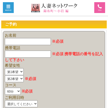
ご予約
お名前
※必須
携帯電話
※必須 携帯電話の番号を記入
して下さい
希望女性
※必須
コース
※必須
ご利用日時