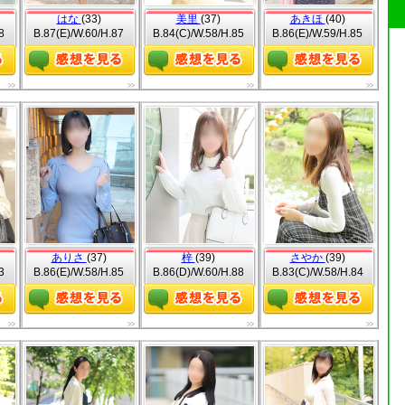
はな
(33)
美里
(37)
あきほ
(40)
8
B.87(E)/W.60/H.87
B.84(C)/W.58/H.85
B.86(E)/W.59/H.85
ありさ
(37)
梓
(39)
さやか
(39)
3
B.86(E)/W.58/H.85
B.86(D)/W.60/H.88
B.83(C)/W.58/H.84