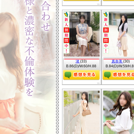
渚
(33)
真奈美
(30)
B.86(D)/W.60/H.88
B.84(D)/W.59/H.8