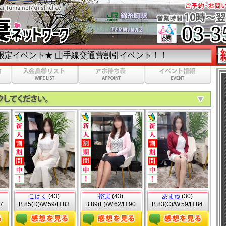
山手線交通費割引イベント！！
こはく
(43)
裕実
(43)
あまね
(30)
7
B.85(D)/W.59/H.83
B.89(E)/W.62/H.90
B.83(C)/W.59/H.84