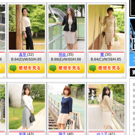
真琴
(32)
明奈
(35)
響
(30)
8
B.84(D)/W.60/H.85
B.88(E)/W.60/H.88
B.84(C)/W.58/H.85
初美
(43)
陽子
(46)
ゆう子
(41)