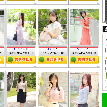
れいな
(37)
はる
(35)
今日子
(42)
5
B.84(D)/W.56/H.84
B.86(D)/W.60/H.88
B.84(C)/W.58/H.85