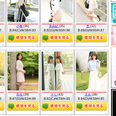
小春
(36)
美由紀
(35)
杏
(32)
7
B.84(C)/W.58/H.83
B.92(G)/W.60/H.98
B.89(G)/W.60/H.87
百合
(39)
そら
(43)
まみ
(38)
9
B.87(D)/W.62/H.89
B.82(C)/W.59/H.85
B.84(D)/W.59/H.85