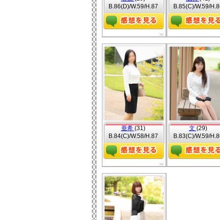
B.86(D)/W.59/H.87
B.85(C)/W.59/H.8
亜希
(31)
文
(29)
B.84(C)/W.58/H.87
B.83(C)/W.59/H.8