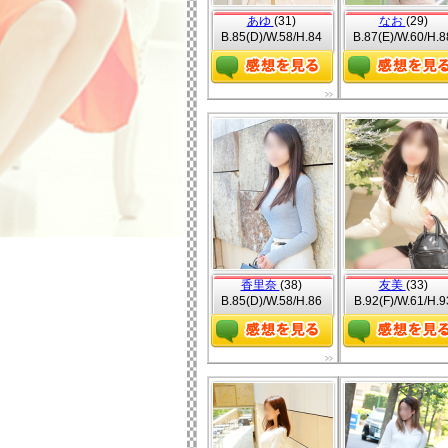
あゆ
(31)
なお
(29)
B.85(D)/W.58/H.84
B.87(E)/W.60/H.8
香里奈
(38)
友美
(33)
B.85(D)/W.58/H.86
B.92(F)/W.61/H.9