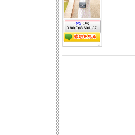
ゆな
(34)
B.86(E)/W.60/H.87