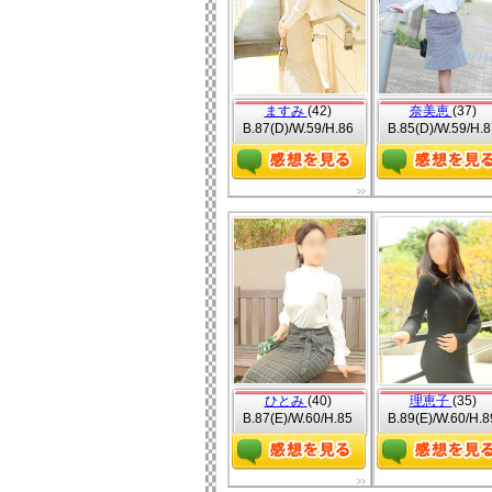
ますみ
(42)
奈美恵
(37)
B.87(D)/W.59/H.86
B.85(D)/W.59/H.8
ひとみ
(40)
理恵子
(35)
B.87(E)/W.60/H.85
B.89(E)/W.60/H.8