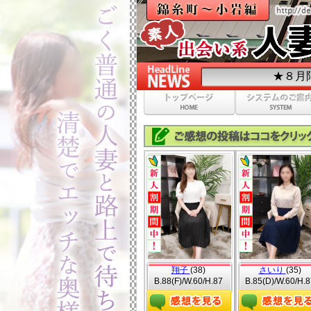
★８月限定イベント★ 
翔子
(38)
さいり
(35)
B.88(F)/W.60/H.87
B.85(D)/W.60/H.8