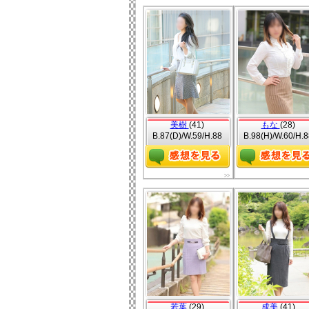
美樹
(41)
もな
(28)
B.87(D)/W.59/H.88
B.98(H)/W.60/H.8
若葉
(29)
成美
(41)