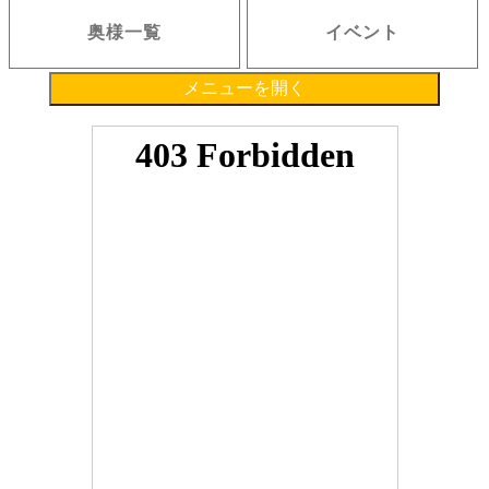
(1) 違法または不正行為があった場合
奥様一覧
イベント
(2) 本規約、その他弊社が定める規約・ルール等に違反があった場合
(3) 理由の如何によらず、注文がキャンセル・金額変更された場合
(4) その他弊社が会員に付与したポイントを取り消すことが適当と判断した場合
5.原則として最終のご利用日から１ヶ年を有効期限とし、それまでに利用が無い場合、自動的に
メニューを開く
消滅します。
6.弊社は、変更、取消または消滅したポイントについて何らの補償も行わず、一切の責任を負い
ません。
7.弊社の都合で利用者がサービスを利用できなかった場合でも、弊社はポイントを補償すること
はできません。
8.ポイントは、本サービス利用時の会員IDに付与するものとし、異なるID間でのポイントの移動
は行えません。ならびに複数IDの統合、保持ポイントの合算は如何なる理由があってもお受け致
しません。
9.弊社が必要であると判断した場合、弊社は利用者に事前に通知することなく、いつでもポイン
ト付与の停止もしくは中止、または付与条件の変更、付与済みのポイント数の変更、ポイントの
利用停止もしくは中止あるいは利用条件の変更を行うことができるものとします。本条項に基づ
いて弊社がポイントの付与または利用の停止等を行った場合でも、利用者に対して一切責任を負
わないものとします。
第６条（ポイントの利用）
1.会員は、弊社が定める方法により保有するポイントを1ポイントを1円相当分として、当サイト
の店舗に対する取引の代金決済の全部または一部に利用することができます。
2.第1項に定めるポイントの利用は、会員の申し込みに対して弊社が弊社の定める方法で承諾した
場合に効力を発するものとします。
3.１回の注文に利用できるポイントの下限は1,000ポイント、上限は3,000ポイントです。
4.弊社は、会員が一定期間に利用できるポイント数の下限、上限を設定する等、ポイント利用に
制限を設ける権利を有します。また、当該制限を設けた場合に、この内容を予告なく変更または
追加する場合がありますが、利用者はいずれの場合についても弊社の決定に従うものとします。
5.会員がポイントを利用し、その後対象取引が何らかの事情で取り消され、弊社が相当であると
判断した場合、原則として当該取引に利用されたポイントが合理的期間内に会員に返還され、現
金による返還は行われません。
6.会員はいかなる場合でも、ポイントを換金することはできません。