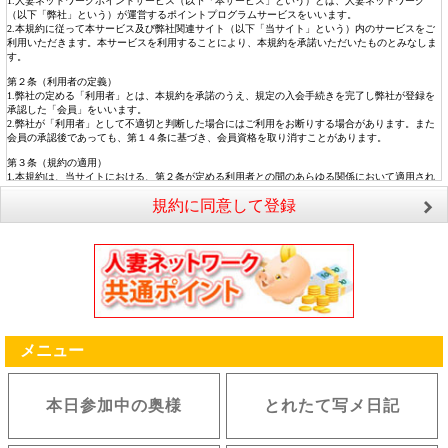
1.人妻ネットワークポイントサービス（以下「本サービス」という）とは、人妻ネットワーク
（以下「弊社」という）が運営するポイントプログラムサービスをいいます。
2.本規約に従って本サービス及び弊社関連サイト（以下「当サイト」という）内のサービスをご
利用いただきます。本サービスを利用することにより、本規約を承諾いただいたものとみなしま
す。
第２条（利用者の定義）
1.弊社の定める「利用者」とは、本規約を承諾のうえ、規定の入会手続きを完了し弊社が登録を
承認した「会員」をいいます。
2.弊社が「利用者」として不適切と判断した場合にはご利用をお断りする場合があります。また
会員の承認後であっても、第１４条に基づき、会員資格を取り消すことがあります。
第３条（規約の適用）
1.本規約は、当サイトにおける、第２条が定める利用者との間のあらゆる関係において適用され
ます。
規約に同意して登録
2.弊社が当サイト上において随時告知する諸規定及びサービスごとに規定する各規約は、本規約
の一部を構成するものとします。
第４条（規約の変更）
弊社は、規約等（本規約および当サイトに関するルールの内容を事前予告無しに自由に変更でき
るものとします。
第５条（ポイントの付与、取消・消滅）
1.弊社は、当サイト内におけるサービスを利用した会員に、弊社が定める付与数または付与率に
従い付与いたします。
2.弊社は、ポイントの付与、付与数、付与率、付与のタイミング、ポイントの無効、無効のタイ
メニュー
ミング等、本サービスに関する条件すべてを決定する権利を保有します。また利用者は弊社の決
定に従うものとします。
3.ポイントを利用して弊社が提供する各種サービスを利用した際、残りの利用額相当のポイント
付与はありません。
本日参加中の奥様
とれたて写メ日記
4.弊社が次の各号のいずれかに該当すると判断した場合、弊社は会員に事前に通知することな
く、ポイントの付与を中止、付与ポイント数を変更、または会員が保有するポイントの一部もし
くは全部を取り消すことができます。