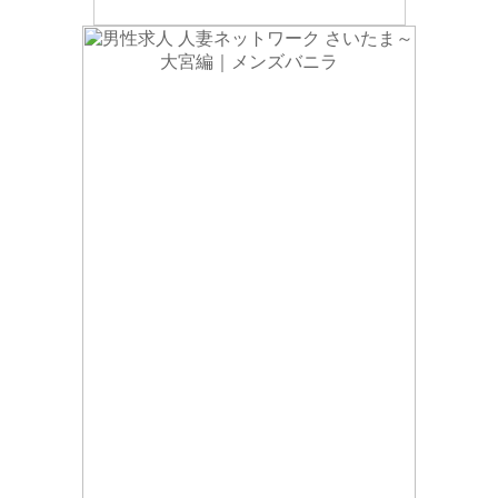
べて、あるいは一部を弊社に無断で転載・再配布することを禁止致します。また利用者は著作者
人格権を行使しないものとします。
3.当サイトにある著作権等の知的財産権に関して、利用者に不利益、損害が発生した場合でも、
弊社はその責任を一切負いません。
第１０条（内容の変更、サービス中断・停止）
1.弊社は利用者の承認を受けることなく、サイトおよびサービス内容の変更、中断、停止を行う
ことが出来るものとします。また、天災、停電、システムの保守等、緊急性を伴う場合は利用者
に通知することなく、本サイトのすべて、あるいは一部を停止、中断できるものとします。
2.弊社は本サイトおよびサービス内容の変更、中断、停止に伴い、利用者に不利益、損害が発生
した場合でもその責任を一切負いません。
第１１条（禁止事項）
1.利用者は本サービスの利用にあたって、以下各号の行為又はそのおそれがある行為を行っては
ならないものとします。
(1)他の利用者又は弊社もしくは第三者に不利益や損害を与える行為
(2)他の利用者又は弊社もしくは第三者の誹謗・中傷等、不快にしたり、不利益をもたらすような
行為
(3)弊社又は第三者の一切の知的財産権等の正当な権利を侵害する行為
(4)公序良俗に反する行為や犯罪行為
(5)法令に違反する行為
(6)弊社に承認がなく、本サービス及び当サイトに関連して営利を目的とする行為
(7)本サービスの運営を妨害する行為
(8)本人もしくは他の利用者、第三者のメールアドレスやパスワード等の登録情報の不正利用
(9)システムへの不正な侵入行為、その他当サイトの運営を妨害する行為
(10)その他、弊社が不適切と判断する行為
2.前項において、弊社が何らかの損害を被った場合、弊社は利用者に対して損害の賠償ができる
ものとします。
第１２条（免責事項）
1.弊社は、本サービスの利用において発生したトラブルや損害につき、弊社の故意・重過失がな
い限り、一切の責任を負わないものとします。