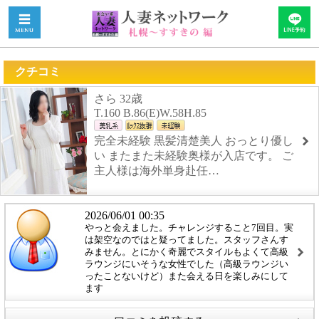
クチコミ
さら 32歳
T.160 B.86(E)W.58H.85
完全未経験 黒髪清楚美人 おっとり優し
い またまた未経験奥様が入店です。 ご
主人様は海外単身赴任…
2026/06/01 00:35
やっと会えました。チャレンジすること7回目。実
は架空なのではと疑ってました。スタッフさんす
みません。とにかく奇麗でスタイルもよくて高級
ラウンジにいそうな女性でした（高級ラウンジい
ったことないけど）また会える日を楽しみにして
ます