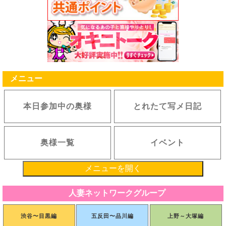
メニュー
本日参加中の奥様
とれたて写メ日記
奥様一覧
イベント
メニューを開く
人妻ネットワークグループ
渋谷〜目黒編
五反田〜品川編
上野～大塚編