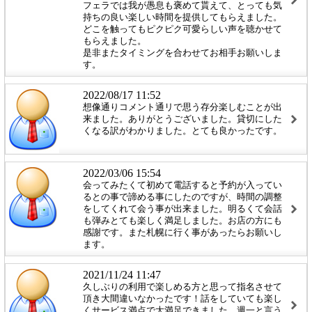
フェラでは我が愚息も褒めて貰えて、とっても気
持ちの良い楽しい時間を提供してもらえました。
どこを触ってもピクピク可愛らしい声を聴かせて
もらえました。
是非またタイミングを合わせてお相手お願いしま
す。
2022/08/17 11:52
想像通りコメント通リで思う存分楽しむことが出
来ました。ありがとうございました。貸切にした
くなる訳がわかりました。とても良かったです。
2022/03/06 15:54
会ってみたくて初めて電話すると予約が入ってい
るとの事で諦める事にしたのですが、時間の調整
をしてくれて会う事が出来ました。明るくて会話
も弾みとても楽しく満足しました。お店の方にも
感謝です。また札幌に行く事があったらお願いし
ます。
2021/11/24 11:47
久しぶりの利用で楽しめる方と思って指名させて
頂き大間違いなかったです！話をしていても楽し
くサービス満点で大満足できました。週一と言う