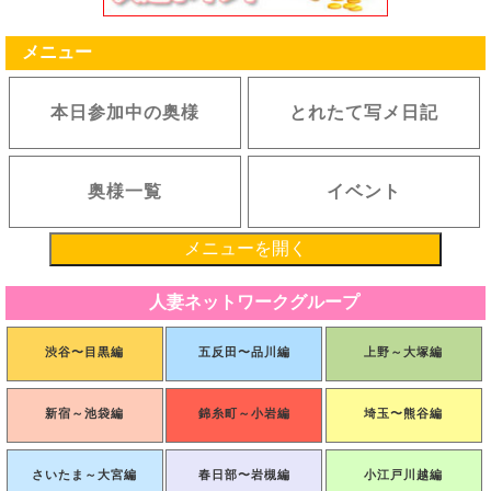
メニュー
本日参加中の奥様
とれたて写メ日記
奥様一覧
イベント
メニューを開く
人妻ネットワークグループ
渋谷〜目黒編
五反田〜品川編
上野～大塚編
新宿～池袋編
錦糸町～小岩編
埼玉〜熊谷編
さいたま～大宮編
春日部〜岩槻編
小江戸川越編