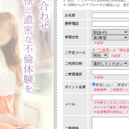
当日、アプローチのお時間の2時間前に
※ 10時からのアプローチの場合には、
お名前
携帯電話
希望女性
※必須
※『ご自宅』と『待ち
ご予定コース
※必須
ご利用日時
ご希望場所
※必須
希望しない
希望す
ポイント会員
登録無料 ご登録頂くと
※半角でご入力ください
メール
※メールで返信ご希望の
※会員希望の場合は、メ
ご要望等