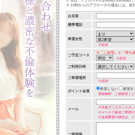
当日、アプローチのお時間の2時間前に
※ 10時からのアプローチの場合には、
お名前
携帯電話
希望女性
※必須
※『ご自宅』と『待ち
ご予定コース
※必須
ご利用日時
ご希望場所
※必須
希望しない
希望す
ポイント会員
登録無料 ご登録頂くと
※半角でご入力ください
メール
※メールで返信ご希望の
※会員希望の場合は、メ
ご要望等