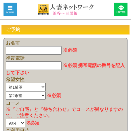
ご予約
お名前
※必須
携帯電話
※必須 携帯電話の番号を記入
して下さい
希望女性
※必須
コース
※『ご自宅』と『待ち合わせ』でコースが異なりますの
で、ご注意ください。
※必須
ご利用日時