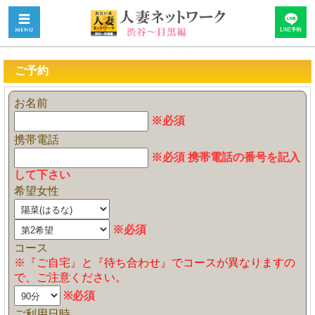
ご予約
お名前
※必須
携帯電話
※必須 携帯電話の番号を記入
して下さい
希望女性
※必須
コース
※『ご自宅』と『待ち合わせ』でコースが異なりますの
で、ご注意ください。
※必須
ご利用日時