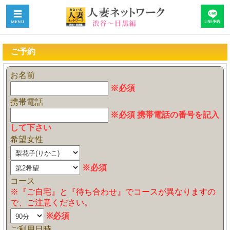
ご予約
お名前
※必須
携帯電話
※必須 携帯電話の番号を記入
して下さい
希望女性
※必須
コース
※『ご自宅』と『待ち合わせ』でコースが異なりますの
で、ご注意ください。
※必須
ご利用日時