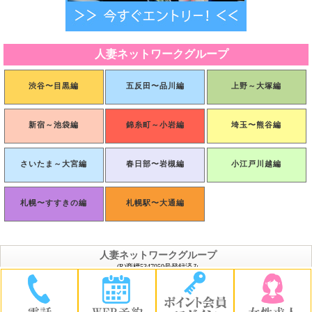
人妻ネットワークグループ
渋谷〜目黒編
五反田〜品川編
上野～大塚編
新宿～池袋編
錦糸町～小岩編
埼玉〜熊谷編
さいたま～大宮編
春日部〜岩槻編
小江戸川越編
札幌〜すすきの編
札幌駅〜大通編
人妻ネットワークグループ
(R)商標5347050号登録済み