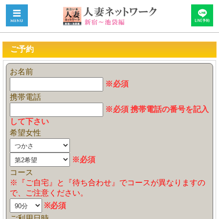
ご予約
お名前
※必須
携帯電話
※必須 携帯電話の番号を記入
して下さい
希望女性
※必須
コース
※『ご自宅』と『待ち合わせ』でコースが異なりますの
で、ご注意ください。
※必須
ご利用日時