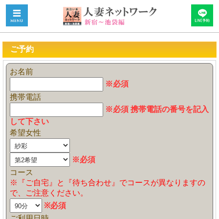
ご予約
お名前
※必須
携帯電話
※必須 携帯電話の番号を記入
して下さい
希望女性
※必須
コース
※『ご自宅』と『待ち合わせ』でコースが異なりますの
で、ご注意ください。
※必須
ご利用日時