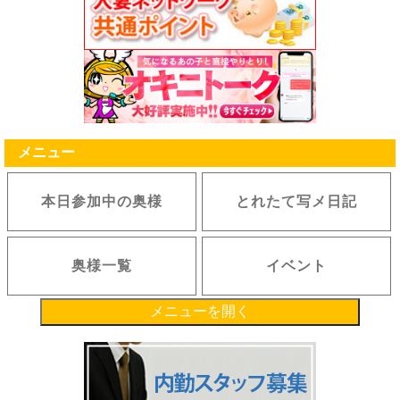
るものとします。
第５条（ポイントの付与、取消・消滅）
1.弊社は、当サイト内におけるサービスを利用した会員に、弊社が定める付与数または付与率に
従い付与いたします。
2.弊社は、ポイントの付与、付与数、付与率、付与のタイミング、ポイントの無効、無効のタイ
ミング等、本サービスに関する条件すべてを決定する権利を保有します。また利用者は弊社の決
定に従うものとします。
3.ポイントを利用して弊社が提供する各種サービスを利用した際、残りの利用額相当のポイント
付与はありません。
4.弊社が次の各号のいずれかに該当すると判断した場合、弊社は会員に事前に通知することな
く、ポイントの付与を中止、付与ポイント数を変更、または会員が保有するポイントの一部もし
メニュー
くは全部を取り消すことができます。
(1) 違法または不正行為があった場合
(2) 本規約、その他弊社が定める規約・ルール等に違反があった場合
本日参加中の奥様
とれたて写メ日記
(3) 理由の如何によらず、注文がキャンセル・金額変更された場合
(4) その他弊社が会員に付与したポイントを取り消すことが適当と判断した場合
5.原則として最終のご利用日から１ヶ年を有効期限とし、それまでに利用が無い場合、自動的に
消滅します。
6.弊社は、変更、取消または消滅したポイントについて何らの補償も行わず、一切の責任を負い
奥様一覧
イベント
ません。
7.弊社の都合で利用者がサービスを利用できなかった場合でも、弊社はポイントを補償すること
はできません。
8.ポイントは、本サービス利用時の会員IDに付与するものとし、異なるID間でのポイントの移動
メニューを開く
は行えません。ならびに複数IDの統合、保持ポイントの合算は如何なる理由があってもお受け致
しません。
9.弊社が必要であると判断した場合、弊社は利用者に事前に通知することなく、いつでもポイン
ト付与の停止もしくは中止、または付与条件の変更、付与済みのポイント数の変更、ポイントの
利用停止もしくは中止あるいは利用条件の変更を行うことができるものとします。本条項に基づ
いて弊社がポイントの付与または利用の停止等を行った場合でも、利用者に対して一切責任を負
わないものとします。