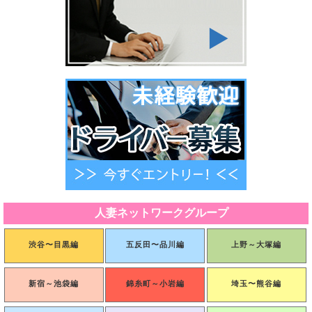
第６条（ポイントの利用）
1.会員は、弊社が定める方法により保有するポイントを1ポイントを1円相当分として、当サイト
の店舗に対する取引の代金決済の全部または一部に利用することができます。
2.第1項に定めるポイントの利用は、会員の申し込みに対して弊社が弊社の定める方法で承諾した
場合に効力を発するものとします。
3.１回の注文に利用できるポイントの下限は1,000ポイント、上限は3,000ポイントです。
4.弊社は、会員が一定期間に利用できるポイント数の下限、上限を設定する等、ポイント利用に
制限を設ける権利を有します。また、当該制限を設けた場合に、この内容を予告なく変更または
追加する場合がありますが、利用者はいずれの場合についても弊社の決定に従うものとします。
5.会員がポイントを利用し、その後対象取引が何らかの事情で取り消され、弊社が相当であると
判断した場合、原則として当該取引に利用されたポイントが合理的期間内に会員に返還され、現
金による返還は行われません。
6.会員はいかなる場合でも、ポイントを換金することはできません。
7.ポイントの利用は、会員本人が行うものとし、当該会員以外の第三者が行うことはできませ
ん。弊社は、ポイント利用時に入力されたIDおよびパスワードが登録されたものと一致すること
を弊社が所定の方法により確認した場合、会員による使用とみなします。それが第三者による不
正利用であった場合でも、弊社は利用されたポイントを返還せず、会員に生じた損害について一
切責任を負いません。
8.ポイントの取得、ポイントの利用にともない、税金等付帯費用が発生する場合、会員がこれら
を負担するものとします。
9.ポイントの第三者への譲渡等を禁止します。
人妻ネットワークグループ
第７条（ポイントの照会）
1.ポイントの利用または残高などの履歴は、当サイトのアカウント上のユーザーページで照会で
きます。
渋谷〜目黒編
五反田〜品川編
上野～大塚編
2.ユーザーページの情報の更新には多少時間がかかる場合があります。
3.ポイントの残高などに関して不明な点がある場合は、速やかに当サイト上に記載した店舗に問
い合わせてください。ただし、最終的な判断は、弊社が行い、利用者はこの判断に従うものとし
ます。
新宿～池袋編
錦糸町～小岩編
埼玉〜熊谷編
第８条（損害・損失処理の責任）
1.利用者は当サイトを通じ発信される情報について、一切の責任を負うものとし、弊社はその責