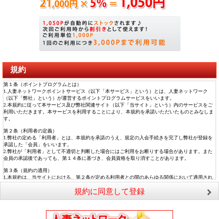
規約
第１条（ポイントプログラムとは）
1.人妻ネットワークポイントサービス（以下「本サービス」という）とは、人妻ネットワーク
（以下「弊社」という）が運営するポイントプログラムサービスをいいます。
2.本規約に従って本サービス及び弊社関連サイト（以下「当サイト」という）内のサービスをご
利用いただきます。本サービスを利用することにより、本規約を承諾いただいたものとみなしま
す。
第２条（利用者の定義）
1.弊社の定める「利用者」とは、本規約を承諾のうえ、規定の入会手続きを完了し弊社が登録を
承認した「会員」をいいます。
2.弊社が「利用者」として不適切と判断した場合にはご利用をお断りする場合があります。また
会員の承認後であっても、第１４条に基づき、会員資格を取り消すことがあります。
第３条（規約の適用）
1.本規約は、当サイトにおける、第２条が定める利用者との間のあらゆる関係において適用され
ます。
規約に同意して登録
2.弊社が当サイト上において随時告知する諸規定及びサービスごとに規定する各規約は、本規約
の一部を構成するものとします。
第４条（規約の変更）
弊社は、規約等（本規約および当サイトに関するルールの内容を事前予告無しに自由に変更でき