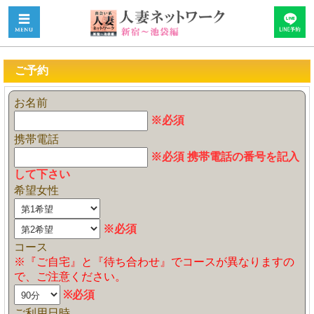
ご予約
お名前
※必須
携帯電話
※必須 携帯電話の番号を記入
して下さい
希望女性
※必須
コース
※『ご自宅』と『待ち合わせ』でコースが異なりますの
で、ご注意ください。
※必須
ご利用日時