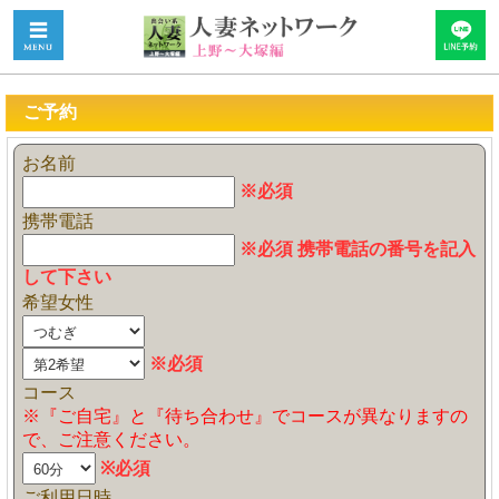
ご予約
お名前
※必須
携帯電話
※必須 携帯電話の番号を記入
して下さい
希望女性
※必須
コース
※『ご自宅』と『待ち合わせ』でコースが異なりますの
で、ご注意ください。
※必須
ご利用日時