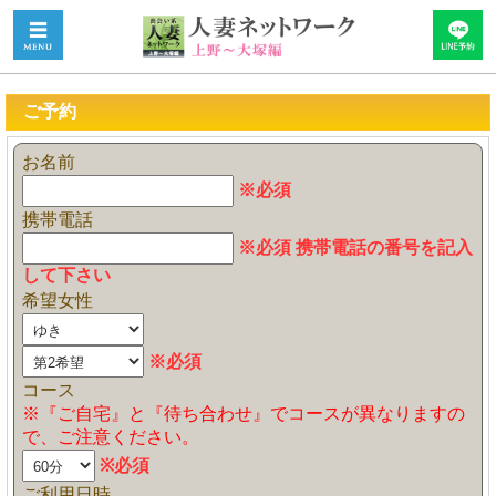
ご予約
お名前
※必須
携帯電話
※必須 携帯電話の番号を記入
して下さい
希望女性
※必須
コース
※『ご自宅』と『待ち合わせ』でコースが異なりますの
で、ご注意ください。
※必須
ご利用日時