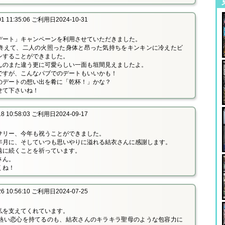
 11:35:06 ご利用日2024-10-31
デート」キャンペーンを利用させていただきました。
終えて、二人の火照った身体と昂った気持ちをキンキンに冷えたビ
ンすることができました。
んのまた違う更に可愛らしい一面も垣間見えましたよ。
ですが、こんなパブでのデートもいいかも！
のデートの想い出を肴に「乾杯！」かな？
せて下さいね！
 10:58:03 ご利用日2024-09-17
サリー、今年も祝うことができました。
年月に、そしていつも思いやりに溢れる結衣さんに感謝します。
遠に続くことを祈っています。
さん。
くね！
 10:56:10 ご利用日2024-07-25
私を支えてくれています。
熱い恋心を持てるのも、結衣さんのキラキラ聖母のような包容力に