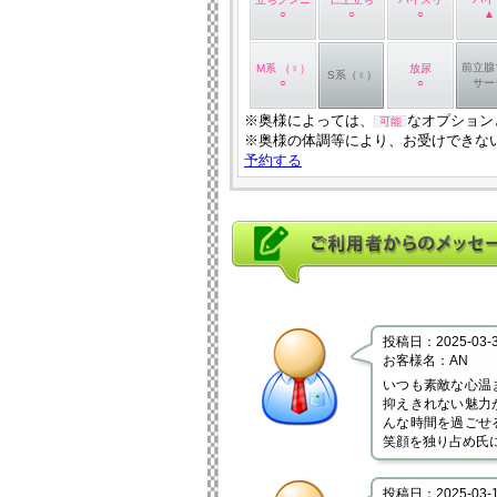
○
○
○
▲
前立腺
M系 （♀）
放尿
S系（♀）
○
○
サー
※奥様によっては、
なオプション
可能
※奥様の体調等により、お受けできな
予約する
投稿日：2025-03-31
お客様名：AN
いつも素敵な心温
抑えきれない魅力
んな時間を過ごせ
笑顔を独り占め氏
投稿日：2025-03-18