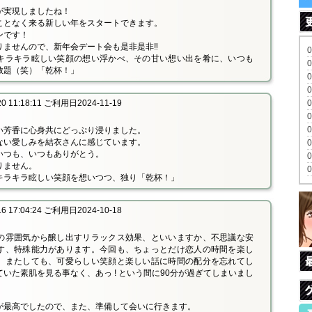
が実現しましたね！
ことなく来る新しい年をスタートできます。
ンです！
りませんので、新年会デート会も是非是非‼
キラキラ眩しい笑顔の想い浮かべ、その甘い想い出を肴に、いつも
放題（笑）「乾杯！」
 11:18:11 ご利用日2024-11-19
い芳香に心身共にどっぷり浸りました。
ない愛しみを結衣さんに感じています。
いつも、いつもありがとう。
りません。
キラキラ眩しい笑顔を想いつつ、独り「乾杯！」
 17:04:24 ご利用日2024-10-18
の雰囲気から醸し出すリラックス効果、といいますか、不思議な安
す、特殊能力があります。今回も、ちょっとだけ恋人の時間を楽し
。またしても、可愛らしい笑顔と楽しい話に時間の配分を忘れてし
いた素肌を見る事なく、あっ ! という間に90分が過ぎてしまいまし
が最高でしたので、また、準備して会いに行きます。