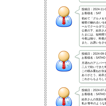
投稿日：2024-11-01
お客様名：SAT
初めて「グルメ＆
秘密の触れ合いを
ールでクールダウ
公衆の下、結衣さ
たまには、短時間
今夜は独り、昨夜
また、お誘いをさ
投稿日：2024-09-18
お客様名：SATHO
月遅れのアニバー
二人で紡いできた
この積み重ねが永
ありがとう、結衣
これからもよろし
投稿日：2024-07-26
お客様名：SATHO
結衣さんの笑顔が
私が青年のような