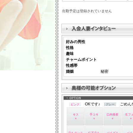
出勤予定は登録されていません
好みの男性
性格
趣味
チャームポイント
性感帯
婚姻
秘密
OKです♪
ごめんなさ
ピンク
グレー
キス
手コキ
口内発射
生フ
○
○
○
○
立ちクンニ
仁王立ち
パイズリ
バイ