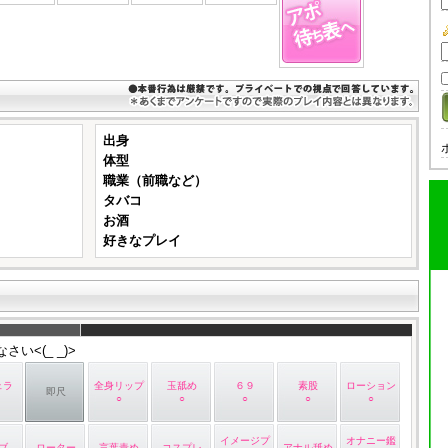
出身
体型
職業（前職など）
タバコ
お酒
好きなプレイ
い<(_ _)>
ェラ
全身リップ
玉舐め
６９
素股
ローション
即尺
○
○
○
○
○
イメージプ
オナニー鑑
ブ
ローター
言葉責め
コスプレ
アナル舐め