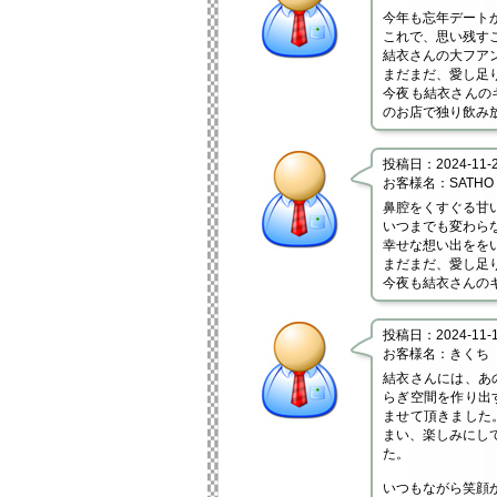
今年も忘年デート
これで、思い残す
結衣さんの大フア
まだまだ、愛し足
今夜も結衣さんの
のお店で独り飲み
投稿日：2024-11-20
お客様名：SATHO
鼻腔をくすぐる甘
いつまでも変わら
幸せな想い出をを
まだまだ、愛し足
今夜も結衣さんの
投稿日：2024-11-16
お客様名：きくち
結衣さんには、あ
らぎ空間を作り出
ませて頂きました
まい、楽しみにして
た。
いつもながら笑顔