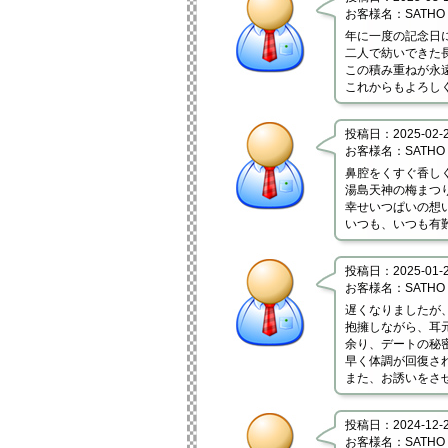
お客様名：SATHO
年に一度の記念日
二人で紡いできた
この積み重ねが永
これからもよろし
投稿日：2025-02-28
お客様名：SATHO
鼻腔をくすぐ香し
湯島天神の梅まつ
幸せいつぱいの想
いつも、いつも有
投稿日：2025-01-21
お客様名：SATHO
遅くなりましたが
抱擁しながら、耳
余り、デートの秘
早く体調が回復さ
また、お誘いをさ
投稿日：2024-12-27
お客様名：SATHO