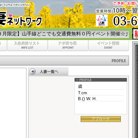
手線どこでも交通費無料０円イベント開催☆彡
歳
T.cm
B.() W. H.
アプローチ