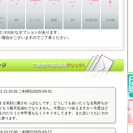
レイ
賞
○
○
○
○
○
○
マッ
AF
ごっくん
顔射
３P
自宅出張
その他
ジ
と
なオプションがあります。
不可能
い場合がございますのでご了承ください。
 21:31:02 ご利用日2025-03-31
まる笑顔に癒されっぱなしです。どうしても会いたくなる気持ちが
がもう脳天迄溢れてなりません。今度はいつ会えますか＞今度はど
るのだろうと年甲斐もなくドキドキしてます。また近いうちにその
に参ります。
 10:22:00 ご利用日2025-03-17