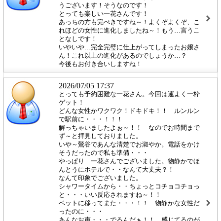
うございます！そうなのです！
とっても楽しい一花さんです！
あっちの方も完ぺきですね～！よくぞよくぞ、こ
れほどの女性に進化しましたね～！もう…言うこ
となしです！
いやいや…完全完璧に仕上がってしまったお嬢さ
ん！これ以上の進化があるのでしょうか…？
今後もお付き合いしますね！
2026/07/05 17:37
とっても予約困難な一花さん。今回は運よく一枠
ゲット！
どんな女性かワクワク！ドキドキ！！ ルンルン
で駅前に・・・！！！
解っちゃいましたよぉ～！！ なのでお時間まで
ず～と拝見しておりました。
いや～鶯谷であんな清楚でお淑やか。電話をかけ
そうだったので私も準備・・・
やっぱり 一花さんでございました。物静かでほ
んとうにホテルで・・なんて大丈夫？！
なんて印象でございました。
シャワータイムから・・ちょっとコチョコチョっ
と・・・いい反応されますね～！！
ベットに移ってまた・・・！！ 物静かな女性だ
ったのに・・・
あんなお声・・・でるんだぁ！！ 感じてるのが