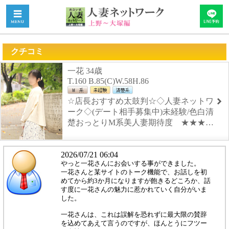
クチコミ
一花 34歳
T.160 B.85(C)W.58H.86
☆店長おすすめ太鼓判☆◇人妻ネットワ
ーク◇(デート相手募集中)未経験/色白清
楚おっとりM系美人妻期待度 ★★★…
2026/07/21 06:04
やっと一花さんにお会いする事ができました。
一花さんと某サイトのトーク機能で、お話しを初
めてから約3か月になりますが飽きるどころか、話
す度に一花さんの魅力に惹かれていく自分がいま
した。
一花さんは、これは誤解を恐れずに最大限の賛辞
を込めてあえて言うのですが、ほんとうにフツー