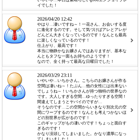
いやいや…本日は素晴らしいgoodエンジョイプレ
イでした！
2026/04/20 12:42
やはり…凄いですね～！一花さん、お会いする度
に進化するのです。そして気づけばアレとアレが
どんどん大きくなっているのです！なんとも最高
に楽しくなっているのです！
仕上がり、最高です！
本当に物静かなお嬢さんではありますが、基本な
んともタフな一面もお持ちのようです！
なので、全く持って最高な日曜日でした！
2026/03/29 23:11
いやいや…いちかさん。こちらのお嬢さんが作る
空間は凄いね～！たぶん…他の女性には出来ない
でしょうね～！いちかさんが持つ独特の世界なの
です。大人しすぎる空間…ゆったりすぎる空間！
間違えてしまうとヤバイのですが…
そうなのです…この空間からいきなり別次元の空
間にワープするのです！なんとも考えつかないほ
どの別世界が広がるのです！
このギャップがもの凄いのです！ちょっと面白す
ぎるのです！
かなり没頭してしまいました。かなり濃厚になっ
てしまいました！