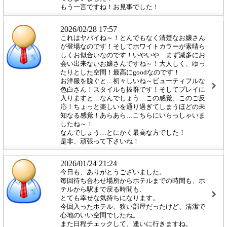
もう一言ですね！お見事でした！
2026/02/28 17:57
これはヤバイね～！とんでもなく清楚なお嬢さん
が登場なのです！そしてホワイトカラーが素晴ら
しくお似合いなのです！いやいや…まず滅多にお
会い出来ないお嬢さんですね～！大人しく、ゆっ
たりとした空間！最高にgoodなのです！
お洋服を脱ぐと…初々しいね～ビューティフルな
色白さん！スタイルも抜群です！そしてプレイに
入りますと…なんでしょう…この感覚、このご反
応！ちょっと楽しいを通り過ぎてしまうほどの未
知なる感覚！あらあら…こちらにいらっしゃいま
したね～！
なんでしょう…とにかく最高な方でした！
是非、頑張って下さいね！
2026/01/24 21:24
今日も、ありがとうございました。
毎回待ち合わせ場所からホテルまでの時間も、ホ
テルから駅まで戻る時間も、
とても幸せな気持ちになります。
今回入ったホテル、狭い部屋だったけど、清潔で
心地のいい空間でしたね。
また日程チェックして、逢いに行きますね。