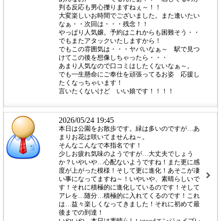
判る反応も男心擽りますねぇ～！！
大変楽しいお時間でございました。また逢いたい
なぁ・・次回は・・・残念！！
やっぱり人気嬢。予約はこれからも困難そう・・
でもまたアタックいたしますから！
でもこの雰囲気は・・・ヤバいなぁ～ 駅で見つ
けてこの後を想像しちゃったら・・・
あまり人気なので口コミはしたくないなぁ～。
でも一生懸命にご奉仕を頑張ってるお姿 応援し
たくなっちゃいます！
言いたくないけど いい娘です！！！！
2026/05/24 19:45
本日は公園をお散歩です。緑は多いのですが…あ
まりお花は咲いてませんね～。
そんなこんなで本指名です！
少しお疲れ気味のようですが…大丈夫でしょう
か？いやいや…心配ないようですね！また更に感
度が上がった模様！そして更に進化！あそこが凄
い事になってますね～！いやいや、素晴らしいで
す！それに積極的に進化しているのです！そして
アレを…随分…積極的に入れてくるのです！これ
は…益々楽しくなってきました！それに初めて最
後までの到達！