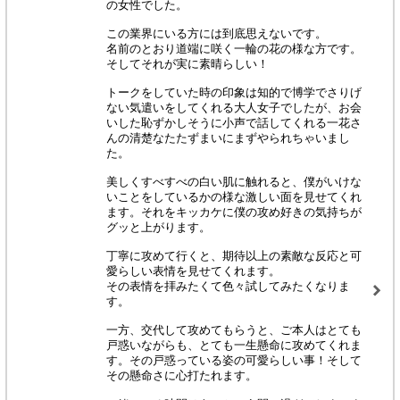
の女性でした。
この業界にいる方には到底思えないです。
名前のとおり道端に咲く一輪の花の様な方です。
そしてそれが実に素晴らしい！
トークをしていた時の印象は知的で博学でさりげ
ない気遣いをしてくれる大人女子でしたが、お会
いした恥ずかしそうに小声で話してくれる一花さ
んの清楚なたたずまいにまずやられちゃいまし
た。
美しくすべすべの白い肌に触れると、僕がいけな
いことをしているかの様な激しい面を見せてくれ
ます。それをキッカケに僕の攻め好きの気持ちが
グッと上がります。
丁寧に攻めて行くと、期待以上の素敵な反応と可
愛らしい表情を見せてくれます。
その表情を拝みたくて色々試してみたくなりま
す。
一方、交代して攻めてもらうと、ご本人はとても
戸惑いながらも、とても一生懸命に攻めてくれま
す。その戸惑っている姿の可愛らしい事！そして
その懸命さに心打たれます。