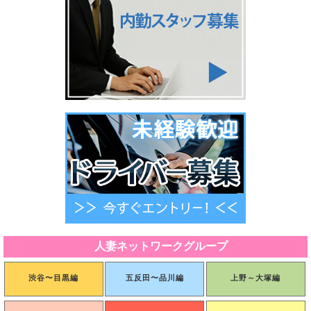
人妻ネットワークグループ
渋谷〜目黒編
五反田〜品川編
上野～大塚編