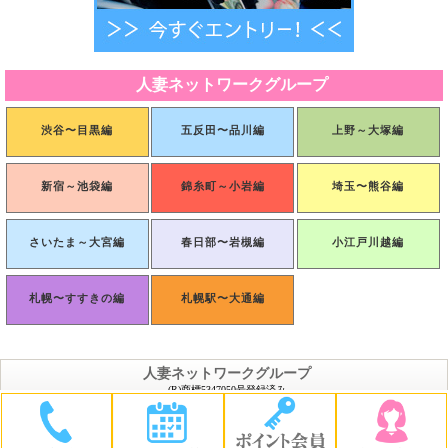
人妻ネットワークグループ
渋谷〜目黒編
五反田〜品川編
上野～大塚編
新宿～池袋編
錦糸町～小岩編
埼玉〜熊谷編
さいたま～大宮編
春日部〜岩槻編
小江戸川越編
札幌〜すすきの編
札幌駅〜大通編
人妻ネットワークグループ
(R)商標5347050号登録済み