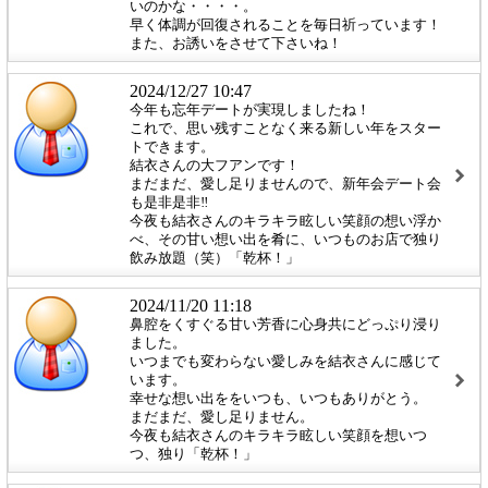
いのかな・・・・。
早く体調が回復されることを毎日祈っています！
また、お誘いをさせて下さいね！
2024/12/27 10:47
今年も忘年デートが実現しましたね！
これで、思い残すことなく来る新しい年をスター
トできます。
結衣さんの大フアンです！
まだまだ、愛し足りませんので、新年会デート会
も是非是非‼
今夜も結衣さんのキラキラ眩しい笑顔の想い浮か
べ、その甘い想い出を肴に、いつものお店で独り
飲み放題（笑）「乾杯！」
2024/11/20 11:18
鼻腔をくすぐる甘い芳香に心身共にどっぷり浸り
ました。
いつまでも変わらない愛しみを結衣さんに感じて
います。
幸せな想い出ををいつも、いつもありがとう。
まだまだ、愛し足りません。
今夜も結衣さんのキラキラ眩しい笑顔を想いつ
つ、独り「乾杯！」