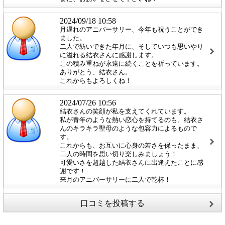
2024/09/18 10:58
月遅れのアニバーサリー、今年も祝うことができ
ました。
二人で紡いできた年月に、そしていつも思いやり
に溢れる結衣さんに感謝します。
この積み重ねが永遠に続くことを祈っています。
ありがとう、結衣さん。
これからもよろしくね！
2024/07/26 10:56
結衣さんの笑顔が私を支えてくれています。
私が青年のような熱い恋心を持てるのも、結衣さ
んのキラキラ聖母のような包容力によるもので
す。
これからも、お互いに心身の若さを保ったまま、
二人の時間を思い切り楽しみましょう！
可愛いさを超越した結衣さんに出逢えたことに感
謝です！
来月のアニバーサリーに二人で乾杯！
口コミを投稿する