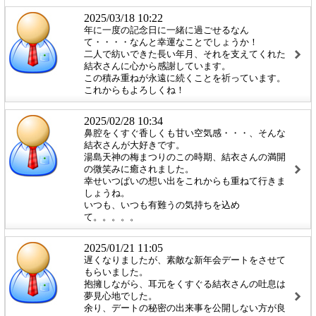
2025/03/18 10:22
年に一度の記念日に一緒に過ごせるなん
て・・・・なんと幸運なことでしょうか！
二人で紡いできた長い年月、それを支えてくれた
結衣さんに心から感謝しています。
この積み重ねが永遠に続くことを祈っています。
これからもよろしくね！
2025/02/28 10:34
鼻腔をくすぐ香しくも甘い空気感・・・、そんな
結衣さんが大好きです。
湯島天神の梅まつりのこの時期、結衣さんの満開
の微笑みに癒されました。
幸せいつぱいの想い出をこれからも重ねて行きま
しょうね。
いつも、いつも有難うの気持ちを込め
て。。。。。
2025/01/21 11:05
遅くなりましたが、素敵な新年会デートをさせて
もらいました。
抱擁しながら、耳元をくすぐる結衣さんの吐息は
夢見心地でした。
余り、デートの秘密の出来事を公開しない方が良