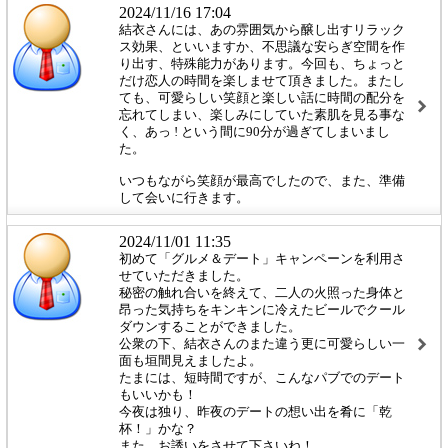
2024/11/16 17:04
結衣さんには、あの雰囲気から醸し出すリラック
ス効果、といいますか、不思議な安らぎ空間を作
り出す、特殊能力があります。今回も、ちょっと
だけ恋人の時間を楽しませて頂きました。またし
ても、可愛らしい笑顔と楽しい話に時間の配分を
忘れてしまい、楽しみにしていた素肌を見る事な
く、あっ ! という間に90分が過ぎてしまいまし
た。
いつもながら笑顔が最高でしたので、また、準備
して会いに行きます。
2024/11/01 11:35
初めて「グルメ＆デート」キャンペーンを利用さ
せていただきました。
秘密の触れ合いを終えて、二人の火照った身体と
昂った気持ちをキンキンに冷えたビールでクール
ダウンすることができました。
公衆の下、結衣さんのまた違う更に可愛らしい一
面も垣間見えましたよ。
たまには、短時間ですが、こんなパブでのデート
もいいかも！
今夜は独り、昨夜のデートの想い出を肴に「乾
杯！」かな？
また、お誘いをさせて下さいね！