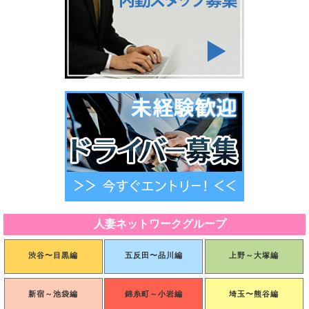
人妻ネットワークグループ
渋谷〜目黒編
五反田〜品川編
上野～大塚編
新宿～池袋編
錦糸町～小岩編
埼玉〜熊谷編