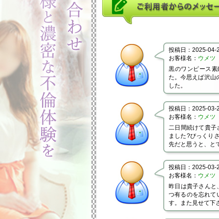
投稿日：2025-04-24
お客様名：
ウメツ
黒のワンピース素
た。今思えば沢山の
した。
投稿日：2025-03-25
お客様名：
ウメツ
二日間続けて貴子
ました?びっくりさ
先だと思うと、と
投稿日：2025-03-23
お客様名：
ウメツ
昨日は貴子さんと
つ有るのを忘れて
す。また見せて下