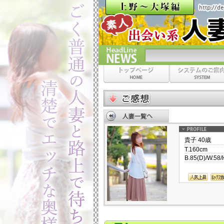
【８月限定】
貴子 40歳
T.160cm
B.85(D)/W.58/