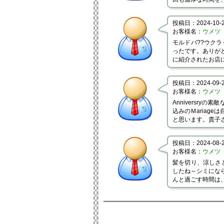
投稿日：2024-10-23
お客様名：
ウメツ
モルドバ??ウク
ったです。ありが
に紹介されたお店
投稿日：2024-09-24
お客様名：
ウメツ
Anniversryの
込みのＭariag
と思います。貴子
投稿日：2024-08-27
お客様名：
ウメツ
髪を切り、涼しさ
したね～シミにな
んと過ごす時間は、