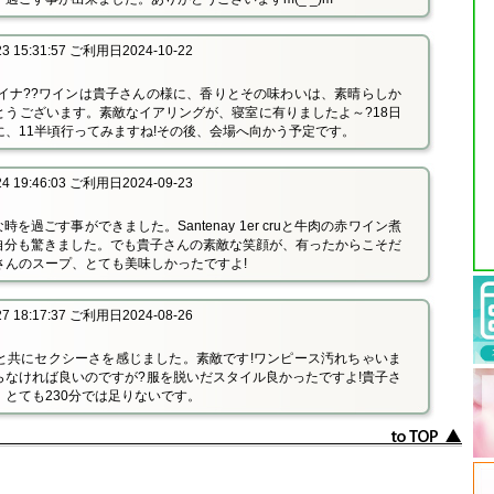
 15:31:57 ご利用日2024-10-22
ライナ??ワインは貴子さんの様に、香りとその味わいは、素晴らしか
とうございます。素敵なイアリングが、寝室に有りましたよ～?18日
に、11半頃行ってみますね!その後、会場へ向かう予定です。
 19:46:03 ご利用日2024-09-23
素敵な時を過ごす事ができました。Santenay 1er cruと牛肉の赤ワイン煮
eは自分も驚きました。でも貴子さんの素敵な笑顔が、有ったからこそだ
さんのスープ、とても美味しかったですよ!
 18:17:37 ご利用日2024-08-26
と共にセクシーさを感じました。素敵です!ワンピース汚れちゃいま
らなければ良いのですが?服を脱いだスタイル良かったですよ!貴子さ
とても230分では足りないです。