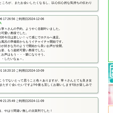
ところが、またお会いしたくなるし、以心伝心的な気持ちの伝わり
 17:26:56 ご利用日2024-12-06
A
う寧々さんの予約。ようやく念願叶いました。
の可愛い奥様でした。
絶対今日は楽しい！って感じでホテルへ速足。
お風呂の準備前からもうイチャイチャ開始です。
のが好きな方のようで開始から良いお声が全開。
お姿、もう超絶可愛い奥様でした。
くお声はもう・・・癖になりそう。
・・したいなぁ～。
 16:20:10 ご利用日2024-10-09
こうでないとって思うこと色々ありますが、寧々さんとても良き女
!!またすぐ会いたいですよ!!今後も宜しくお願いします!!次が楽しみで
 21:25:49 ご利用日2024-11-09
は、やはり間違い無しの太鼓判でした！