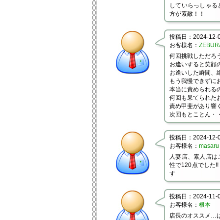
していらっしゃる
方が素敵！！
投稿日：2024-12-06
お客様名：
ZEBUR
何回挑戦しただろ
お逢いすると笑顔
お逢いした瞬間、
もう我慢できずに
本当に責められる
何回も果てられた
責め甲斐があり響
次回もとことん・
投稿日：2024-12-01
お客様名：
masaru
人妻店、素人店は
性で120点でした
す
投稿日：2024-11-09
お客様名：
根本
店長のオススメ…