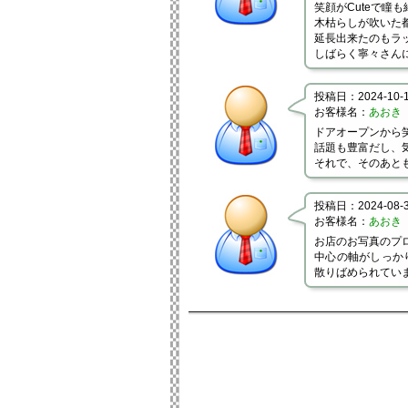
笑顔がCuteで瞳
木枯らしが吹いた
延長出来たのもラッ
しばらく寧々さん
投稿日：2024-10-18
お客様名：
あおき
ドアオープンから
話題も豊富だし、
それで、そのあとも
投稿日：2024-08-30
お客様名：
あおき
お店のお写真のプ
中心の軸がしっか
散りばめられてい