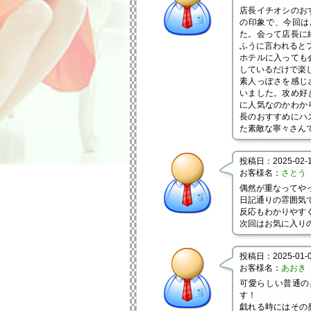
店長イチオシのお
の印象で、今回は
た。会って店長に
ふうに言われると
ホテルに入っても
しているだけで楽
素人っぽさを感じ
いました。攻め好
に人気なのかわか
長のおすすめにハ
た素敵な寧々さん
投稿日：2025-02-19
お客様名：
さとう
偶然が重なってや
日記通りの雰囲気
反応もわかりやす
次回はお気に入り
投稿日：2025-01-05
お客様名：
あおき
可愛らしい普通の
す！
戯れる時にはその