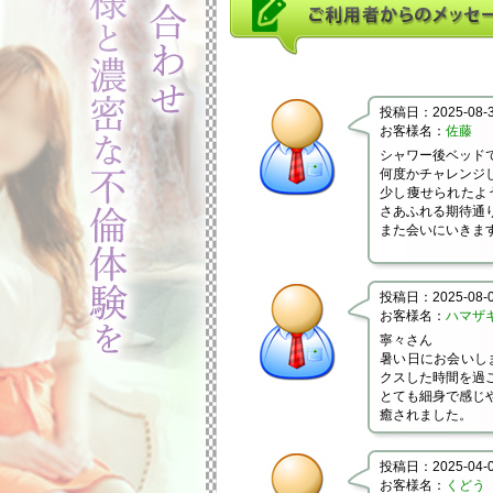
投稿日：2025-08-31
お客様名：
佐藤
シャワー後ベッド
何度かチャレンジ
少し痩せられたよ
さあふれる期待通
また会いにいきま
投稿日：2025-08-04
お客様名：
ハマザ
寧々さん
暑い日にお会いし
クスした時間を過
とても細身で感じ
癒されました。
投稿日：2025-04-05
お客様名：
くどう