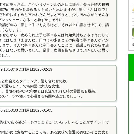
すすめ寧々さん。こういうジャンルのお店に場合、会った時の最初
成功か失敗かを決める人も多いと思いますが、寧々さんは◎でし
絶対のおすすめと言われたんだよと言うと、少し照れながらそんな
プレッシャーになる…と恥ずかしそうに。
会話が進み、話し上手でもあるけど、それ以上に話させ上手で、話
しくなります。
させながら、攻められ上手な寧々さんは終始気持ちよさそうにして
きにはたまりませんね。口コミの多さとその内容で寧々さんがいか
ります。そんな寧々さんに今日会えたことに、感謝し相変わらず店
ズレはないと思いました。是非、次回も指名させて頂きたいと思っ
でした。
 16:58:46 ご利用日2025-02-19
っと出会えるタイミング、巡り合わせの妙。
で可愛らしく、でも内面は大人な女性。
く、普段の穏やかな印象とは真逆で乱れた時の雰囲気も最高。
のスイーツを添えて心温まる時間を過ごしましょう。
 21:53:33 ご利用日2025-01-05
奥様である姿が、そのままそこにいらっしゃることがポイントで
奥様が女に変貌するところも、ある意味で普通の奥様がそこに女と