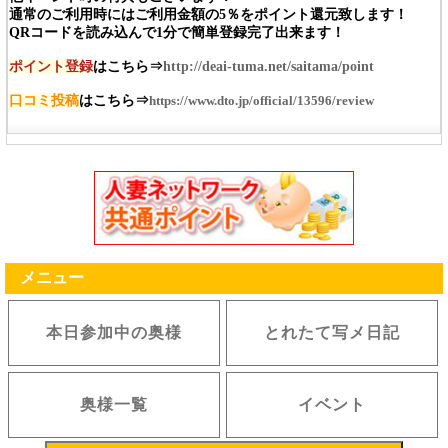
通常のご利用時にはご利用金額の5％をポイント還元致します！
QRコードを読み込んで1分で簡単登録完了出来ます！
ポイント登録
はこちら⇒
http://deai-tuma.net/saitama/point
口コミ投稿
はこちら⇒
https://www.dto.jp/official/13596/review
メニュー
本日参加中の奥様
とれたて写メ日記
奥様一覧
イベント