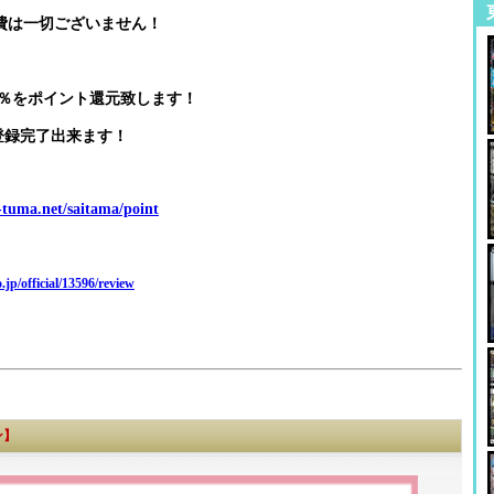
費は一切ございません！
！
％をポイント還元致します！
登録完了出来ます！
i-tuma.net/saitama/point
.jp/official/13596/review
ン】