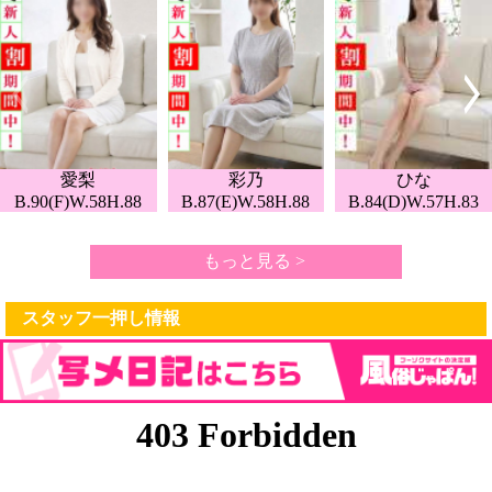
愛梨
彩乃
ひな
B.90(F)W.58H.88
B.87(E)W.58H.88
B.84(D)W.57H.83
もっと見る >
スタッフ一押し情報