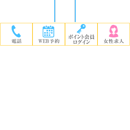
T. B.() W. H.