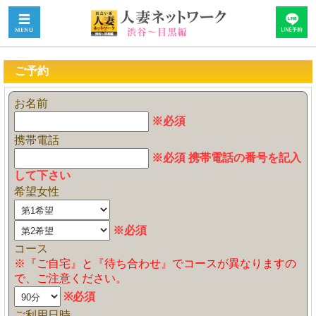
ご予約
お名前
※必須
携帯電話
※必須 携帯電話の番号を記入
して下さい
希望女性
※必須
コース
※『ご自宅』と『待ち合わせ』でコースが異なりますの
で、ご注意ください。
※必須
ご利用日時