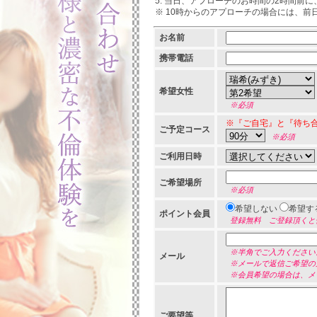
当日、アプローチのお時間の2時間前に
※ 10時からのアプローチの場合には、
お名前
携帯電話
希望女性
※必須
※『ご自宅』と『待ち
ご予定コース
※必須
ご利用日時
ご希望場所
※必須
希望しない
希望す
ポイント会員
登録無料 ご登録頂くと
※半角でご入力ください
メール
※メールで返信ご希望の
※会員希望の場合は、メ
ご要望等