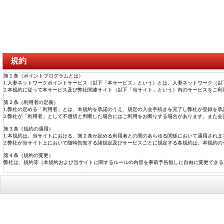
規約
第１条（ポイントプログラムとは）
1.人妻ネットワークポイントサービス（以下「本サービス」という）とは、人妻ネットワーク（
2.本規約に従って本サービス及び弊社関連サイト（以下「当サイト」という）内のサービスをご
第２条（利用者の定義）
1.弊社の定める「利用者」とは、本規約を承諾のうえ、規定の入会手続きを完了し弊社が登録を承
2.弊社が「利用者」として不適切と判断した場合にはご利用をお断りする場合があります。また
第３条（規約の適用）
1.本規約は、当サイトにおける、第２条が定める利用者との間のあらゆる関係において適用されま
2.弊社が当サイト上において随時告知する諸規定及びサービスごとに規定する各規約は、本規約の
第４条（規約の変更）
弊社は、規約等（本規約および当サイトに関するルールの内容を事前予告無しに自由に変更できる
第５条（ポイントの付与、取消・消滅）
1.弊社は、当サイト内におけるサービスを利用した会員に、弊社が定める付与数または付与率に従
2.弊社は、ポイントの付与、付与数、付与率、付与のタイミング、ポイントの無効、無効のタイ
3.ポイントを利用して弊社が提供する各種サービスを利用した際、残りの利用額相当のポイント付
4.弊社が次の各号のいずれかに該当すると判断した場合、弊社は会員に事前に通知することなく
(1) 違法または不正行為があった場合
(2) 本規約、その他弊社が定める規約・ルール等に違反があった場合