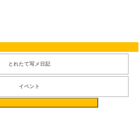
ん。
停止もしくは中止あるいは利用条件の変更を行うことができるものとします。本条項に基づいて弊社
する場合がありますが、利用者はいずれの場合についても弊社の決定に従うものとします。
とれたて写メ日記
よる返還は行われません。
が所定の方法により確認した場合、会員による使用とみなします。それが第三者による不正利用であ
イベント
て如何なる責任も負いません。
。
イン、イラスト、写真、各種画像、文章など、すべてを含みます。