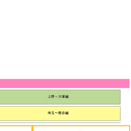
権を行使しないものとします。
知することなく、本サイトのすべて、あるいは一部を停止、中断できるものとします。
上野～大塚編
埼玉〜熊谷編
小江戸川越編