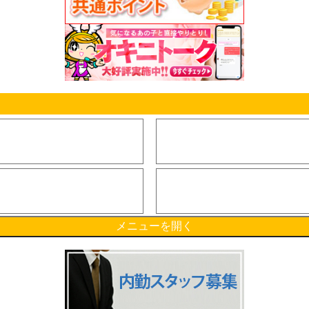
滅します。
せん。
できません。
は行えません。ならびに複数IDの統合、保持ポイントの合算は如何なる理由があってもお受け致しませ
ト付与の停止もしくは中止、または付与条件の変更、付与済みのポイント数の変更、ポイントの利用
とします。
の店舗に対する取引の代金決済の全部または一部に利用することができます。
場合に効力を発するものとします。
制限を設ける権利を有します。また、当該制限を設けた場合に、この内容を予告なく変更または追加
判断した場合、原則として当該取引に利用されたポイントが合理的期間内に会員に返還され、現金に
。弊社は、ポイント利用時に入力されたIDおよびパスワードが登録されたものと一致することを弊社
ません。
負担するものとします。
ます。
メニューを開く
い合わせてください。ただし、最終的な判断は、弊社が行い、利用者はこの判断に従うものとします。
を一切負いません。
任と費用負担によってその損害・損失を処理・解決するものとし、弊社は、かかる損害・損失に対し
利用者に損害を与えた場合、弊社は、当該利用者に対して相応の損害賠償請求を行う権利をも有します
すべて弊社に帰属します。この知的財産権には、当サイトに含まれるコンテンツ、サイト構成、デザ