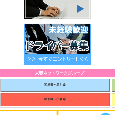
べて、あるいは一部を弊社に無断で転載・再配布することを禁止致します。また利用者は著作者人格
社はその責任を一切負いません。
ことが出来るものとします。また、天災、停電、システムの保守等、緊急性を伴う場合は利用者に通
した場合でもその責任を一切負いません。
らないものとします。
行為
人妻ネットワークグループ
のとします。
い限り、一切の責任を負わないものとします。
五反田〜品川編
争が生じた場合、その侵害及び紛争に対して何らの責任は負わないものとします。
びそれ以外のいかなる原因に基づき生じた損害について、賠償する義務を一切負わないものとします。
たことに基づく利用者の損害について一切の責任を負わないものとします。
他本サービスに関連して発生した損害について、一切の責任を負わないものとします。
錦糸町～小岩編
春日部〜岩槻編