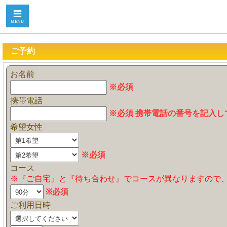
ご予約
お名前
※必須
携帯電話
※必須 携帯電話の番号を記入し
希望女性
※必須
コース
※『ご自宅』と『待ち合わせ』でコースが異なりますので
※必須
ご利用日時