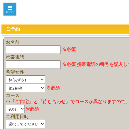
ご予約
お名前
※必須
携帯電話
※必須 携帯電話の番号を記入し
希望女性
※必須
コース
※『ご自宅』と『待ち合わせ』でコースが異なりますので
※必須
ご利用日時