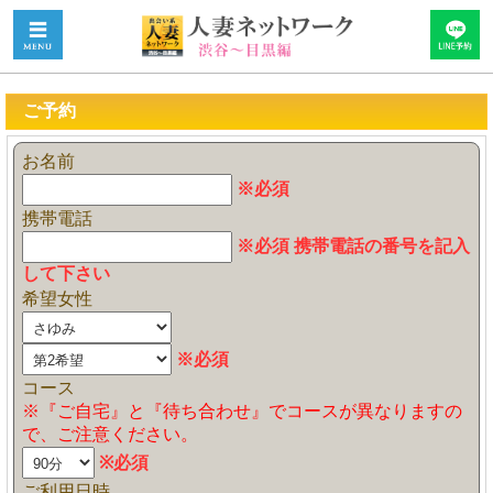
ご予約
お名前
※必須
携帯電話
※必須 携帯電話の番号を記入
して下さい
希望女性
※必須
コース
※『ご自宅』と『待ち合わせ』でコースが異なりますの
で、ご注意ください。
※必須
ご利用日時