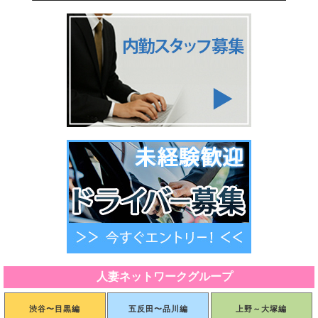
人妻ネットワークグループ
渋谷〜目黒編
五反田〜品川編
上野～大塚編