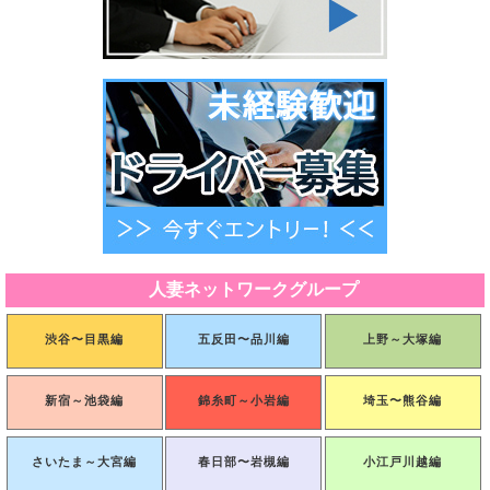
人妻ネットワークグループ
渋谷〜目黒編
五反田〜品川編
上野～大塚編
新宿～池袋編
錦糸町～小岩編
埼玉〜熊谷編
さいたま～大宮編
春日部〜岩槻編
小江戸川越編